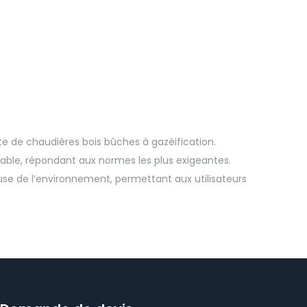
e de chaudières bois bûches à gazéification.
hable, répondant aux normes les plus exigeantes.
euse de l’environnement, permettant aux utilisateurs