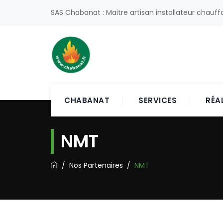
SAS Chabanat : Maitre artisan installateur chauff
CHABANAT
SERVICES
RÉA
NMT
/
Nos Partenaires
/
NMT