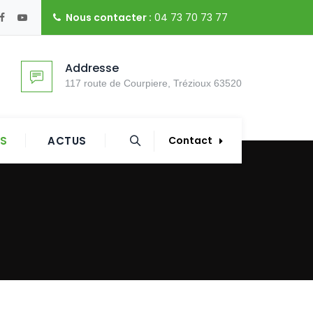
Nous contacter :
04 73 70 73 77
Addresse
117 route de Courpiere, Trézioux 63520
ES
ACTUS
Contact