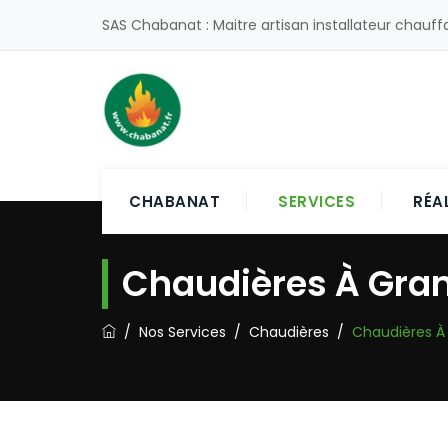
SAS Chabanat : Maitre artisan installateur chauff
CHABANAT
SERVICES
RÉA
Chaudières À Gran
/
Nos Services
/
Chaudières
/
Chaudières À 