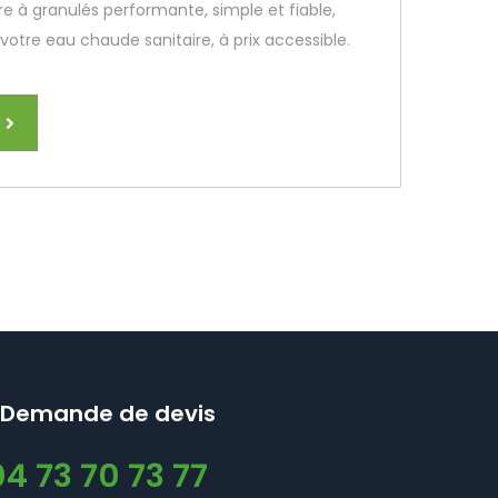
e à granulés performante, simple et fiable,
otre eau chaude sanitaire, à prix accessible.
Demande de devis
04 73 70 73 77