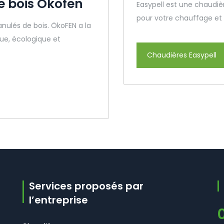
e bois Okofen
Easypell est une chaudièr
pour votre chauffage et v
anulés de bois. ÖkoFEN a la
ue, écologique et
Chaudières Easypell
Services proposés par
l’entreprise