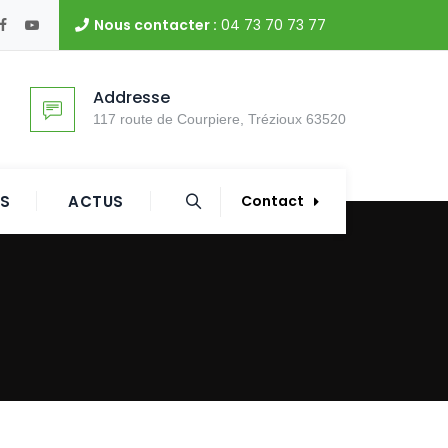
Nous contacter :
04 73 70 73 77
Addresse
117 route de Courpiere, Trézioux 63520
ES
ACTUS
Contact