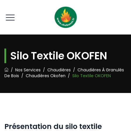
Silo Textile OKOFEN
/
Nos Services
/
Chaudières
/
Chaudières À Granulés
De Bois
/
Chaudières Okofen
/
Silo Textile OKOFEN
Présentation du silo textile